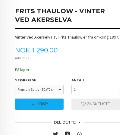
FRITS THAULOW - VINTER
VED AKERSELVA
Vinter Ved Akerselva av Frits Thaulow er fra omkring 1897.
Pris
NOK
1 290,00
inkl. mva.
På lager
STØRRELSE
ANTALL
KJØP
ØNSKELISTE
DEL DETTE