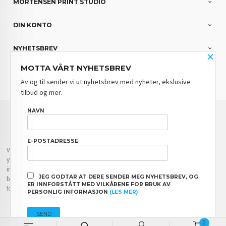
MORTENSEN PRINT STUDIO
DIN KONTO
NYHETSBREV
×
MOTTA VÅRT NYHETSBREV
PARTNERE
Av og til sender vi ut nyhetsbrev med nyheter, ekslusive
tilbud og mer.
FRAKT
KJØPSBETINGELSER
SIKKERHET OG PERSONVERN
NAVN
NYHETSBREV
BLOGG
E-POSTADRESSE
Vår nettbutikk bruker cookies slik at du får en bedre kjøpsopplevelse og vi kan
yte deg bedre service. Vi bruker cookies hovedsaklig til å lagre
innloggingsdetaljer og huske hva du har puttet i handlekurven din. Fortsett å
JEG GODTAR AT DERE SENDER MEG NYHETSBREV, OG
bruke siden som normalt om du godtar dette.
Les mer
eller
endre innstillinger
ER INNFORSTÅTT MED VILKÅRENE FOR BRUK AV
for cookies.
PERSONLIG INFORMASJON
(LES MER)
Powered by
24Nettbutikk
0