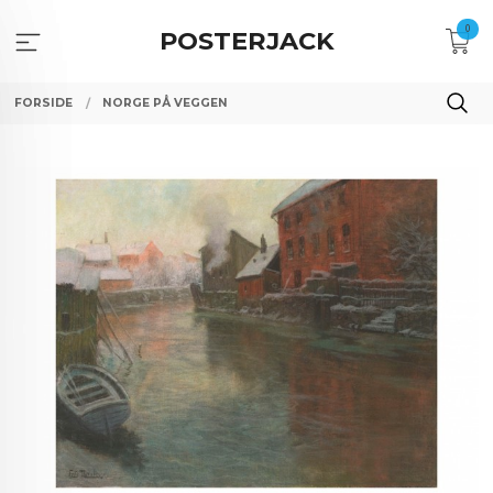
Gå
0
til
POSTERJACK
innholdet
FORSIDE
NORGE PÅ VEGGEN