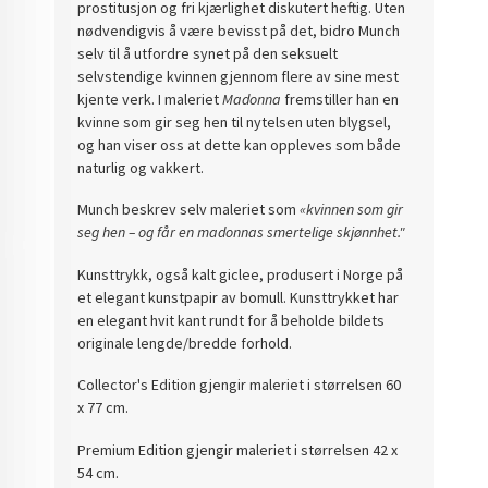
prostitusjon og fri kjærlighet diskutert heftig. Uten
nødvendigvis å være bevisst på det, bidro Munch
selv til å utfordre synet på den seksuelt
selvstendige kvinnen gjennom flere av sine mest
kjente verk. I maleriet
Madonna
fremstiller han en
kvinne som gir seg hen til nytelsen uten blygsel,
og han viser oss at dette kan oppleves som både
naturlig og vakkert.
Munch beskrev selv maleriet som
«kvinnen som gir
seg hen – og får en madonnas smertelige skjønnhet."
Kunsttrykk, også kalt giclee, produsert i Norge på
et elegant kunstpapir av bomull. Kunsttrykket har
en elegant hvit kant rundt for å beholde bildets
originale lengde/bredde forhold.
Collector's Edition gjengir maleriet i størrelsen 60
x 77 cm.
Premium Edition gjengir maleriet i størrelsen 42 x
54 cm.