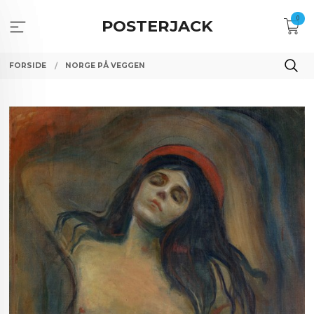
Gå
0
til
POSTERJACK
innholdet
FORSIDE
NORGE PÅ VEGGEN