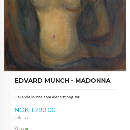
EDVARD MUNCH - MADONNA
Elskende kvinne som eier sitt begjær...
Pris
NOK
1 290,00
inkl. mva.
På lager