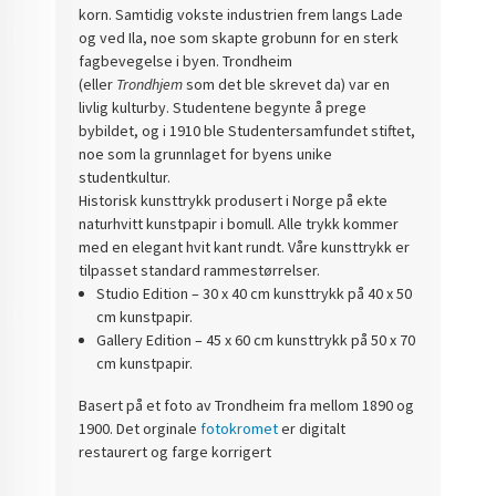
korn.
Samtidig vokste industrien frem langs Lade
og ved Ila, noe som skapte grobunn for en sterk
fagbevegelse i byen.
Trondheim
(eller
Trondhjem
som det ble skrevet da) var en
livlig kulturby. Studentene begynte å prege
bybildet, og i 1910 ble
Studentersamfundet
stiftet,
noe som la grunnlaget for byens unike
studentkultur.
Historisk kunsttrykk produsert i Norge på ekte
naturhvitt kunstpapir i bomull. Alle trykk kommer
med en elegant hvit kant rundt. Våre kunsttrykk er
tilpasset standard rammestørrelser.
Studio Edition – 30 x 40 cm kunsttrykk på 40 x 50
cm kunstpapir.
Gallery Edition – 45 x 60 cm kunsttrykk på 50 x 70
cm kunstpapir.
Basert på et foto av Trondheim fra mellom 1890 og
1900. Det orginale
fotokromet
er digitalt
restaurert og farge korrigert