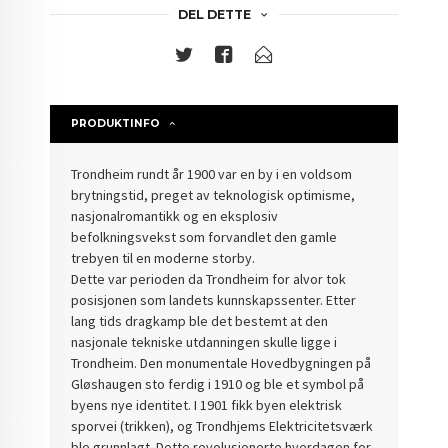
DEL DETTE
PRODUKTINFO
Trondheim rundt år 1900 var en by i en voldsom
brytningstid, preget av teknologisk optimisme,
nasjonalromantikk og en eksplosiv
befolkningsvekst som forvandlet den gamle
trebyen til en moderne storby.
Dette var perioden da Trondheim for alvor tok
posisjonen som landets kunnskapssenter.
Etter
lang tids dragkamp ble det bestemt at den
nasjonale tekniske utdanningen skulle ligge i
Trondheim. Den monumentale Hovedbygningen på
Gløshaugen sto ferdig i 1910 og ble et symbol på
byens nye identitet.
I 1901 fikk byen elektrisk
sporvei (trikken), og Trondhjems Elektricitetsværk
ble grunnlagt. Dette revolusjonerte hverdagen for