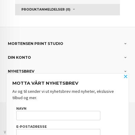
PRODUKTANMELDELSER (0)
MORTENSEN PRINT STUDIO
DIN KONTO
NYHETSBREV
×
MOTTA VÅRT NYHETSBREV
PARTNERE
Av og til sender vi ut nyhetsbrev med nyheter, ekslusive
tilbud og mer.
FRAKT
KJØPSBETINGELSER
SIKKERHET OG PERSONVERN
NAVN
NYHETSBREV
BLOGG
E-POSTADRESSE
Vår nettbutikk bruker cookies slik at du får en bedre kjøpsopplevelse og vi kan