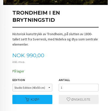
TRONDHEIM I EN
BRYTNINGSTID
Historisk kunsttrykk av Trondheim, på slutten av 1800-
tallet sett fra Sverresli, med Nidelva og Øya som sentrale
elementer.
Pris
NOK
990,00
inkl. mva.
På lager
EDITION
ANTALL
KJØP
ØNSKELISTE