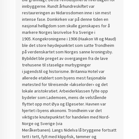
innbyggerne.
Rundt århundreskiftet var
restaureringen av
Nidarosdomen
inne i sin mest
intense fase.
Domkirken var på denne tiden en
nasjonal helligdom som skulle gjenskapes for å
markere Norges løsrivelse fra Sverige i
1905.
Kongekroningene i 1906 (Haakon VII og Maud)
ble det store høydepunktet som satte Trondheim
på verdenskartet som Norges sanne kroningsby.
Bybildet ble preget av overgangen fra de lave
trehusene til staselige murbygninger
i jugendstil og historisme.
Britannia Hotel var
allerede etablert som byens mest fasjonable
møtested for tilreisende «lakselorder» og det
lokale aristokratiet.
Arbeiderklassen fylte opp
bydeler som Lademoen, mens de velstående
flyttet opp mot Øya og Elgeseter.
Havnen var
hjertet i byens økonomi. Trondheim var det
viktigste knutepunktet for handelen med Nord-
Norge og Sverige (via
Meråkerbanen).
Langs Nidelva lå bryggene fortsatt
tett i tett, fylt med klippfisk, tømmer og