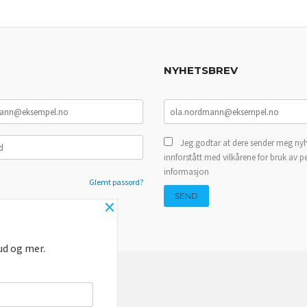
NYHETSBREV
Jeg godtar at dere sender meg nyh
innforstått med vilkårene for bruk av p
informasjon
Glemt passord?
×
ud og mer.
NYHETSBREV
BLOGG