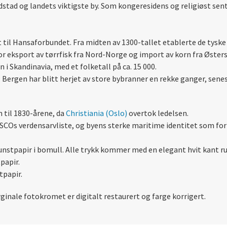
stad og landets viktigste by. Som kongeresidens og religiøst se
t til Hansaforbundet. Fra midten av 1300-tallet etablerte de tysk
or eksport av tørrfisk fra Nord-Norge og import av korn fra Øste
 i Skandinavia, med et folketall på ca. 15 000.
Bergen har blitt herjet av store bybranner en rekke ganger, sene
 til 1830-årene, da
Christiania (Oslo)
overtok ledelsen.
SCOs verdensarvliste, og byens sterke maritime identitet som for
unstpapir i bomull. Alle trykk kommer med en elegant hvit kant r
papir.
tpapir.
ginale fotokromet er digitalt restaurert og farge korrigert.