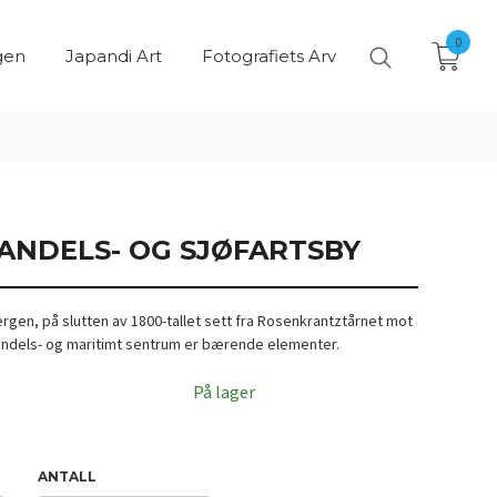
0
gen
Japandi Art
Fotografiets Arv
HANDELS- OG SJØFARTSBY
ergen, på slutten av 1800-tallet sett fra Rosenkrantztårnet mot
ndels- og maritimt sentrum er bærende elementer.
På lager
ANTALL