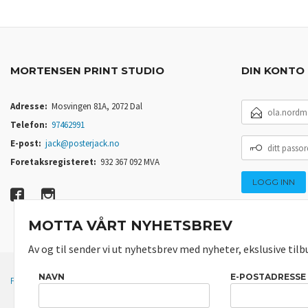
MORTENSEN PRINT STUDIO
DIN KONTO
E-
Adresse:
Mosvingen 81A, 2072 Dal
POSTADRESSE
Telefon:
97462991
DITT
E-post:
jack@posterjack.no
PASSORD
Foretaksregisteret:
932 367 092 MVA
MOTTA VÅRT NYHETSBREV
Av og til sender vi ut nyhetsbrev med nyheter, ekslusive tilb
NAVN
E-POSTADRESSE
FRAKT
KJØPSBETINGELSER
SIKKERHET OG PERSONVERN