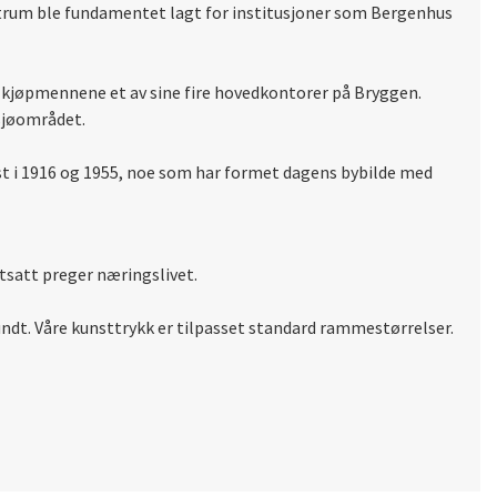
ntrum ble fundamentet lagt for institusjoner som
Bergenhus
e kjøpmennene et av sine fire hovedkontorer på
Bryggen
.
rsjøområdet.
st i 1916 og 1955, noe som har formet dagens bybilde med
tsatt preger næringslivet.
undt. Våre kunsttrykk er tilpasset standard rammestørrelser.