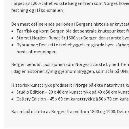
I løpet av 1200-tallet vokste Bergen frem som Norges hoved
festning
og Håkonshallen.
Den mest definerende perioden i Bergens historie er knytte
Tørrfisk og korn: Bergen ble det sentrale knutepunktet f
Størst i Norden: Rundt år 1600 var Bergen den største byen
Bybranner: Den tette trebebyggelsen gjorde byen sårbar; 
brede allmenninger.
Bergen beholdt posisjonen som Norges største by helt frem
I dag er historien synlig gjennom
Bryggen
, som står på UNE
Historisk kunsttrykk produsert i Norge på ekte naturhvitt k
Studio Edition – 30 x 40 cm kunsttrykk på 40 x 50 cm kunst
Gallery Edition – 45 x 60 cm kunsttrykk på 50 x 70 cm kuns
Basert på et foto av Bergen fra mellom 1890 og 1900. Det or