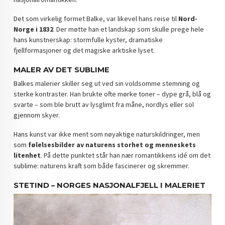
Det som virkelig formet Balke, var likevel hans reise til
Nord-
Norge i 1832
. Der møtte han et landskap som skulle prege hele
hans kunstnerskap: stormfulle kyster, dramatiske
fjellformasjoner og det magiske arktiske lyset.
MALER AV DET SUBLIME
Balkes malerier skiller seg ut ved sin voldsomme stemning og
sterke kontraster. Han brukte ofte mørke toner – dype grå, blå og
svarte – som ble brutt av lysglimt fra måne, nordlys eller sol
gjennom skyer.
Hans kunst var ikke ment som nøyaktige naturskildringer, men
som
følelsesbilder av naturens storhet og menneskets
litenhet
. På dette punktet står han nær romantikkens idé om det
sublime: naturens kraft som både fascinerer og skremmer.
STETIND – NORGES NASJONALFJELL I MALERIET