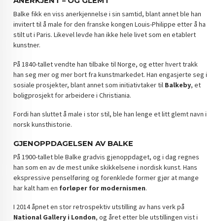
ANERKJENT – OG GLEMT
Balke fikk en viss anerkjennelse i sin samtid, blant annet ble han
invitert til å male for den franske kongen Louis-Philippe etter å ha
stilt ut i Paris. Likevel levde han ikke hele livet som en etablert
kunstner.
På 1840-tallet vendte han tilbake til Norge, og etter hvert trakk
han seg mer og mer bort fra kunstmarkedet. Han engasjerte seg i
sosiale prosjekter, blant annet som initiativtaker til
Balkeby
, et
boligprosjekt for arbeidere i Christiania.
Fordi han sluttet å male i stor stil, ble han lenge et litt glemt navn i
norsk kunsthistorie.
GJENOPPDAGELSEN AV BALKE
På 1900-tallet ble Balke gradvis gjenoppdaget, og i dag regnes
han som en av de mest unike skikkelsene i nordisk kunst. Hans
ekspressive penselføring og forenklede former gjør at mange
har kalt ham en
forløper for modernismen
.
I 2014 åpnet en stor retrospektiv utstilling av hans verk på
National Gallery i London
, og året etter ble utstillingen vist i