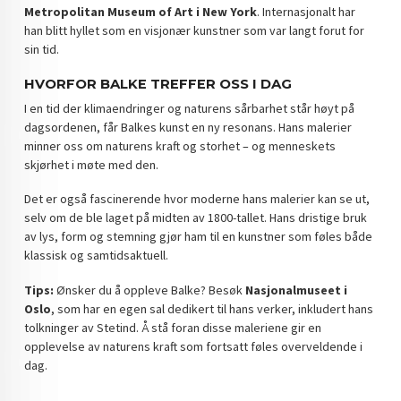
Metropolitan Museum of Art i New York
. Internasjonalt har
han blitt hyllet som en visjonær kunstner som var langt forut for
sin tid.
HVORFOR BALKE TREFFER OSS I DAG
I en tid der klimaendringer og naturens sårbarhet står høyt på
dagsordenen, får Balkes kunst en ny resonans. Hans malerier
minner oss om naturens kraft og storhet – og menneskets
skjørhet i møte med den.
Det er også fascinerende hvor moderne hans malerier kan se ut,
selv om de ble laget på midten av 1800-tallet. Hans dristige bruk
av lys, form og stemning gjør ham til en kunstner som føles både
klassisk og samtidsaktuell.
Tips:
Ønsker du å oppleve Balke? Besøk
Nasjonalmuseet i
Oslo
, som har en egen sal dedikert til hans verker, inkludert hans
tolkninger av Stetind. Å stå foran disse maleriene gir en
opplevelse av naturens kraft som fortsatt føles overveldende i
dag.