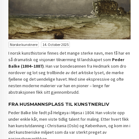
Norske kunstnere
14. October 2025
I norsk kunsthistorie finnes det mange sterke navn, men få har en
så dramatisk og visjonær tilnærming til landskapet som
Peder
Balke (1804–1887)
. Han var bondesønnen fra Hedmark som dro
nordover og lot seg trollbinde av det arktiske lyset, de mørke
fjellene og det uendelige havet. Med sine ekspressive og ofte
nesten moderne malerier var han en pioner – lenge før
abstraksjonen fikk sitt gjennombrudd.
FRA HUSMANNSPLASS TIL KUNSTNERLIV
Peder Balke ble født på Helgøya i Mjøsa i 1804. Han vokste opp
under enkle kår, men viste tidlig talent for maling. Etter hvert fikk
han kunstutdanning i Christiania (Oslo) og København, og kom inn i
det kunstneriske miljøet som da var sterkt preget av
nasjonalromantikken.