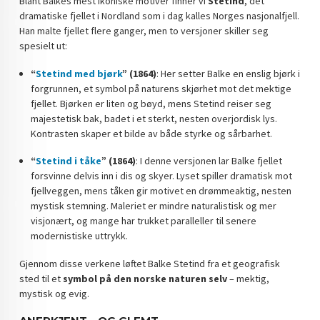
Blant Balkes mest ikoniske motiver finner vi
Stetind
, det
dramatiske fjellet i Nordland som i dag kalles Norges nasjonalfjell.
Han malte fjellet flere ganger, men to versjoner skiller seg
spesielt ut:
“
Stetind med bjørk
” (1864)
: Her setter Balke en enslig bjørk i
forgrunnen, et symbol på naturens skjørhet mot det mektige
fjellet. Bjørken er liten og bøyd, mens Stetind reiser seg
majestetisk bak, badet i et sterkt, nesten overjordisk lys.
Kontrasten skaper et bilde av både styrke og sårbarhet.
“
Stetind i tåke
” (1864)
: I denne versjonen lar Balke fjellet
forsvinne delvis inn i dis og skyer. Lyset spiller dramatisk mot
fjellveggen, mens tåken gir motivet en drømmeaktig, nesten
mystisk stemning. Maleriet er mindre naturalistisk og mer
visjonært, og mange har trukket paralleller til senere
modernistiske uttrykk.
Gjennom disse verkene løftet Balke Stetind fra et geografisk
sted til et
symbol på den norske naturen selv
– mektig,
mystisk og evig.