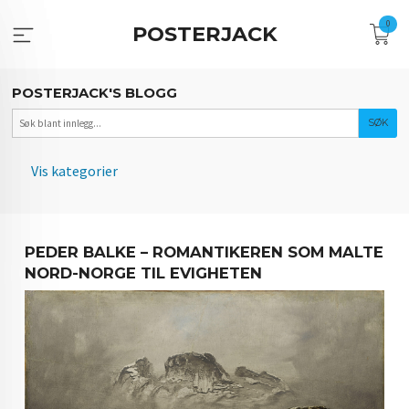
Gå
0
til
POSTERJACK
innholdet
POSTERJACK'S BLOGG
Vis kategorier
HOVEDSIDEN
PEDER BALKE – ROMANTIKEREN SOM MALTE
NORSKE KUNSTNERE
NORD-NORGE TIL EVIGHETEN
FOTOGRAFIETS ARV