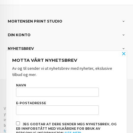
MORTENSEN PRINT STUDIO
DIN KONTO
NYHETSBREV
×
MOTTA VÅRT NYHETSBREV
PARTNERE
Av og til sender vi ut nyhetsbrev med nyheter, ekslusive
tilbud og mer.
FRAKT
KJØPSBETINGELSER
SIKKERHET OG PERSONVERN
NAVN
NYHETSBREV
BLOGG
E-POSTADRESSE
Vår nettbutikk bruker cookies slik at du får en bedre kjøpsopplevelse og vi kan
yte deg bedre service. Vi bruker cookies hovedsaklig til å lagre
innloggingsdetaljer og huske hva du har puttet i handlekurven din. Fortsett å
JEG GODTAR AT DERE SENDER MEG NYHETSBREV, OG
bruke siden som normalt om du godtar dette.
Les mer
eller
endre innstillinger
ER INNFORSTÅTT MED VILKÅRENE FOR BRUK AV
for cookies.